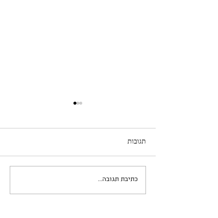
תגובות
כתיבת תגובה...
המקצב הצירקדיאני, שעון
האיברים והעור