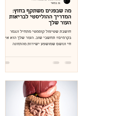
31 במאי
מה שבפנים משתקף בחוץ:
המדריך ההוליסטי לבריאות
העור שלך
חושבת שטיפול קוסמטי מתחיל ונגמר
בקרמים? תחשבי שוב. העור שלך הוא איבר
חי ונושם שמושפע ישירות מהתזונה
ומאיכות השינה שלך. היכנסי לקרוא על 5
רכיבי התזונה החיוניים לעור בריא,
השפעתו של הורמון הנעורים, ואיך לבצע
חשיפה חכמה ומאוזנת לשמש.