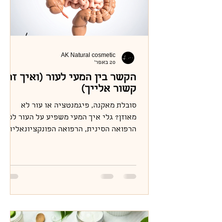
AK Natural cosmetic
20 באפר׳
הקשר בין המעי לעור (ואיך זה
קשור אלייך)
סובלת מאקנה, פיגמנטציה או עור לא
מאוזן? גלי איך המעי משפיע על העור לפי
הרפואה הסינית, הרפואה הפונקציונאלית
והמחקר המדעי – ואיך לטפל בשורש הבעיה.