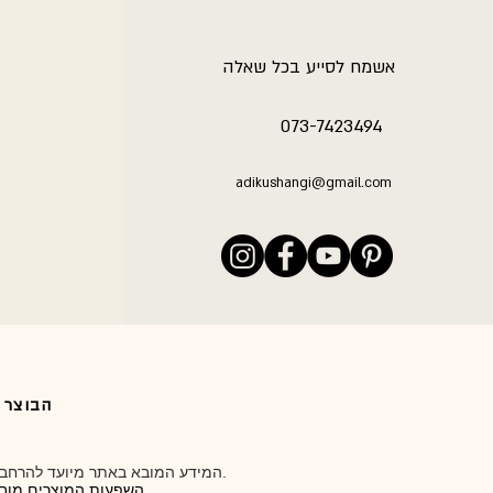
אשמח לסייע בכל שאלה
073-7423494
adikushangi@gmail.com
הבוצר 77 משגב דב | 073-7423494 וואצאפ / טלפו
המידע המובא באתר מיועד להרחבת הידע האישי והרחבת ההבנה הכללית בארומתרפיה כך שתוכלו להיות שותפים פעילים בשמירה על בריאותכם.
השפעות המוצרים מובאות מתוך ידע ברפואת הצמחים והארומתרפיה, ולא אושרו כהתוויה רפואית על ידי משרד הבריאות.