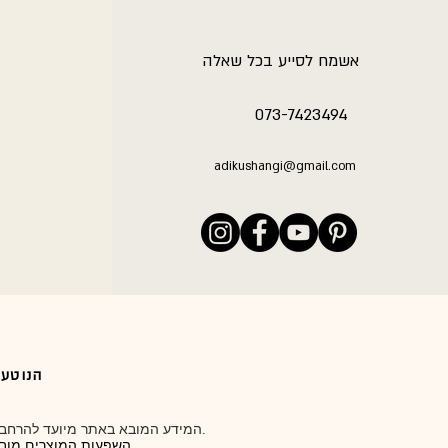
אשמח לסייע בכל שאלה
073-7423494
adikushangi@gmail.com
הנוטע 77 משגב דב | 073-7423494 וואצאפ / ט
המידע המובא באתר מיועד להרחבת הידע האישי והרחבת ההבנה הכללית בארומתרפיה כך שתוכלו להיות שותפים פעילים בשמירה על בריאותכם.
השפעות המוצרים מובאות מתוך ידע ברפואת הצמחים והארומתרפיה, ולא אושרו כהתוויה רפואית על ידי משרד הבריאות.