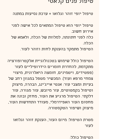
טיפול פנים קלאסי
טיפול יופי הוא טיפול המתאים לכל אישה לפני
כלה לפני חתונתה, למלוות של הכלה, ולאמא של
הטיפול כולל שימוש בטכנולוגיית אלקטרופורציה
מתקדמת, להחדרת חומרים הידרופיליים לעור
(פפטידים, ויטמינים, חומצה היאלרונית, מיצוי
צמחי מרפא ועוד). המכשיר מטפל במגוון רחב של
בעיות ומצבי עור: אנטי אייג'ינג, הבהרה, מיצוק
וטיפול בקמטוטים, עור מיובש, עור מגורה, עור
דלקתי. הטיפול מרגיע את העור, מחזק ובונה את
מחסום העור האפידרמלי, מעודד התחדשות העור,
מטרת הטיפול: מיום העור, הענקת זוהר וגלואו