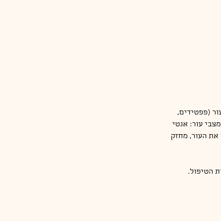
ור (פפטידים,
מצבי עור: אנטי
 את העור, מחזק