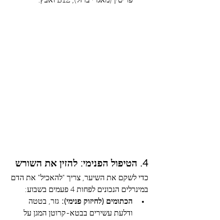
פריטין (מאגרי ברזל), B12 ואבץ.
4. הטיפול הפנימי: להזין את השורש
כדי לשקם את השיער, צריך "להאכיל" את הדם 
במינרלים הנכונים לפחות 4 פעמים בשבוע:
הכתומים (לחיזוק פנימי):
 גזר, בטטה 
ודלעת עשירים בבטא-קרוטן המגן על 