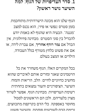
1. סדר העדיפויות של הגוף: למה 
השיער נושר ראשון?
הגוף שלנו הוא מכונה הישרדותית מתוחכמת. 
בזמן סטרס (נפשי או פיזי), הוא נכנס למצב 
"מגננה". הבעיה היא שהגוף לא באמת יודע 
להבדיל בין סוגי הסטרס: מבחינה פיזיולוגית, אין 
הבדל אם 
נמר רודף אחריך
, אם עברת לידה, או 
אם את פשוט בלחץ מטורף בגלל העבודה, 
הילדים או המצב בעולם.
בכל המקרים האלו, הגוף משחרר את כל 
הויטמינים שאגר ומזרים אותם לאיברים שהוא 
מחשיב כחיוניים לחיים: הלב, הריאות והמוח. 
השיער, הציפורניים והעור נמצאים בתחתית 
רשימת העדיפויות. מבחינת הגוף, אפשר לשרוד 
מצוין בלעדיהם, ולכן הם הראשונים לסבול 
מחוסר באספקה. כלי הדם בקרקפת מתכווצים, 
זרימת הדם לשורשים פוחתת, והשיער פשוט 