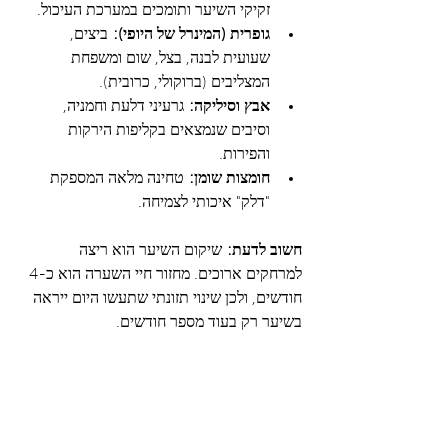
זקיקי השיער ותומכים במערכת העיכול.
גופרית (המינרל של היופי):
 ביצים, 
שעועית לבנה, בצל, שום ומשפחת 
המצליבים (ברוקולי, כרובית).
אבץ וסיליקה:
 גרעיני דלעת וחמניה, 
וסיבים שנמצאים בקליפות הירקות 
והפירות.
חומצות שומן:
 טחינה מלאה המספקת 
"דלק" איכותי לצמיחה.
חשוב לדעת:
 שיקום השיער הוא ריצה 
למרחקים ארוכים. מחזור חיי השערה הוא כ-4 
חודשים, ולכן שינוי תזונתי שתעשו היום ייראה 
בשיער רק בעוד מספר חודשים.